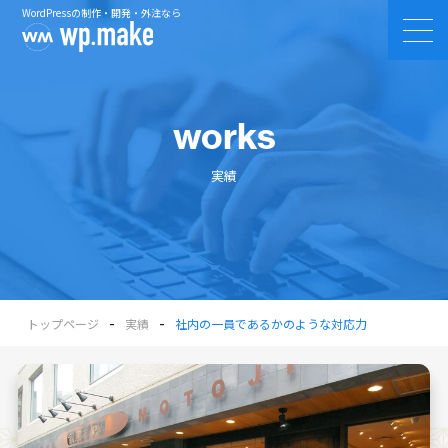
WordPressの制作・開発・外注なら
works
実績
-
-
トップページ
実績
社内の一員であるかのような対応力