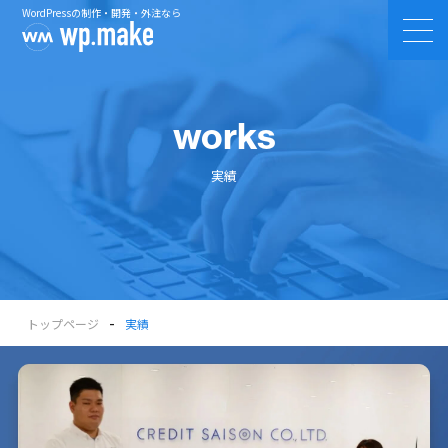
WordPressの制作・開発・外注なら
works
実績
-
トップページ
実績