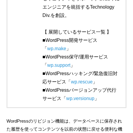
エンジニアを統括するTechnology
Div.を創設。
【 展開しているサービス一覧 】
■WordPress開発サービス
「
wp.make
」
■WordPress保守/運用サービス
「
wp.support
」
■WordPressハッキング/緊急復旧対
応サービス「
wp.rescue
」
■WordPressバージョンアップ代行
サービス「
wp.versionup
」
WordPressのリビジョン機能は、データベースに保存され
た履歴を使ってコンテンツを以前の状態に戻せる便利な機