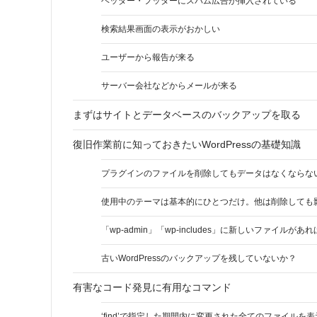
ヘッダー・フッターにスパム広告が挿入されている
検索結果画面の表示がおかしい
ユーザーから報告が来る
サーバー会社などからメールが来る
まずはサイトとデータベースのバックアップを取る
復旧作業前に知っておきたいWordPressの基礎知識
プラグインのファイルを削除してもデータはなくならな
使用中のテーマは基本的にひとつだけ。他は削除しても
「wp-admin」「wp-includes」に新しいファイルがあ
古いWordPressのバックアップを残していないか？
有害なコード発見に有用なコマンド
‘find’で指定した期間内に変更された全てのファイルを