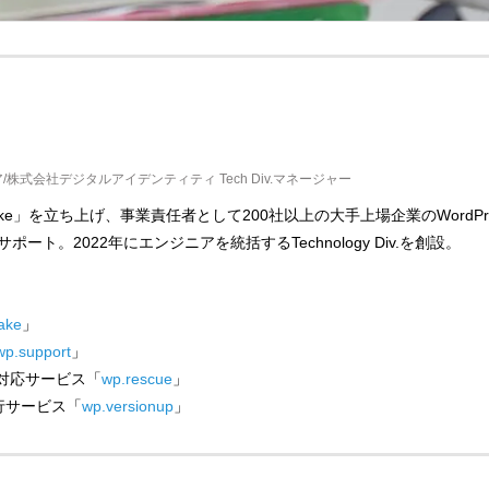
ア/株式会社デジタルアイデンティティ Tech Div.マネージャー
.make」を立ち上げ、事業責任者として200社以上の大手上場企業のWordPr
ト。2022年にエンジニアを統括するTechnology Div.を創設。
ake
」
wp.support
」
復旧対応サービス「
wp.rescue
」
代行サービス「
wp.versionup
」