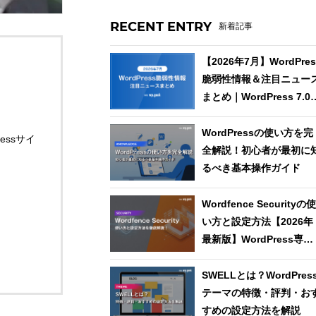
RECENT ENTRY
新着記事
【2026年7月】WordPres
脆弱性情報＆注目ニュー
まとめ｜WordPress 7.0.
緊急セキュリティリリー
ス：SQLインジェクショ
WordPressの使い方を完
essサイ
＆RCEの2件を即日修正
全解説！初心者が最初に
るべき基本操作ガイド
Wordfence Securityの
い方と設定方法【2026年
最新版】WordPress専門
メディアが徹底解説
SWELLとは？WordPres
テーマの特徴・評判・お
すめの設定方法を解説